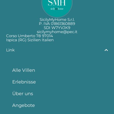
SicilyMyHome S.r.l.
P. IVA 01861360889
SDI W7YVJK9
sicilymyhome@pec.it
Corso Umberto 78 97014
Ispica (RG) Sizilien Italien
Link
Alle Villen
Erlebnisse
Über uns
Angebote