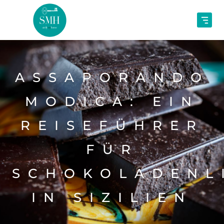
ASSAPORANDO
MODICA: EIN
REISEFÜHRER
FÜR
SCHOKOLADENL
IN SIZILIEN