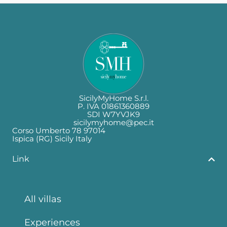
SicilyMyHome S.r.l.
P. IVA 01861360889
SDI W7YVJK9
sicilymyhome@pec.it
Corso Umberto 78 97014
Ispica (RG) Sicily Italy
Link
All villas
Experiences