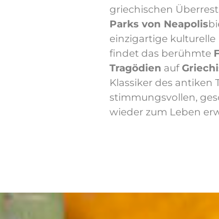
griechischen Überres
Parks von Neapolis
bi
einzigartige kulturell
findet das berühmte
F
Tragödien
auf
Griech
Klassiker des antiken 
stimmungsvollen, gesc
wieder zum Leben erw