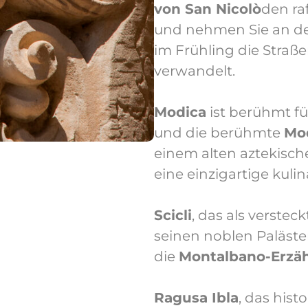
von San Nicolò
den ra
und nehmen Sie an d
im Frühling die Straß
verwandelt.
Modica
ist berühmt fü
und die berühmte
Mo
einem alten aztekische
eine einzigartige kuli
Scicli
, das als versteck
seinen noblen Paläste
die
Montalbano-Erzä
Ragusa Ibla
, das hist