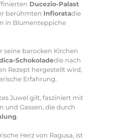
ffinierten
Ducezio-Palast
er berühmten
Infiorata
die
en in Blumenteppiche
r seine barocken Kirchen
dica-Schokolade
die nach
n Rezept hergestellt wird,
narische Erfahrung.
tes Juwel gilt, fasziniert mit
n und Gassen, die durch
hlung
.
orische Herz von Ragusa, ist