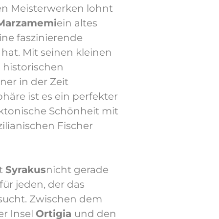
n Meisterwerken lohnt
Marzamemi
ein altes
eine faszinierende
hat. Mit seinen kleinen
 historischen
er in der Zeit
re ist es ein perfekter
tektonische Schönheit mit
zilianischen Fischer
dt
Syrakus
nicht gerade
für jeden, der das
besucht. Zwischen dem
r Insel
Ortigia
und den