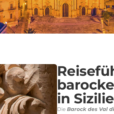
Reisefü
barocke
in Sizili
Die
Barock des Val d