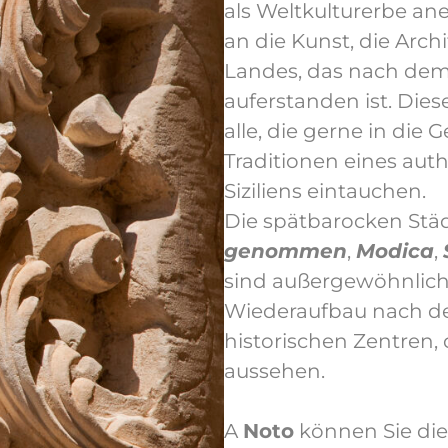
als Weltkulturerbe a
an die Kunst, die Archi
Landes, das nach dem
auferstanden ist. Diese
alle, die gerne in die 
Traditionen eines au
Siziliens eintauchen.
Die spätbarocken Stä
genommen
,
Modica
,
sind außergewöhnliche
Wiederaufbau nach d
historischen Zentren,
aussehen.
A
Noto
können Sie die