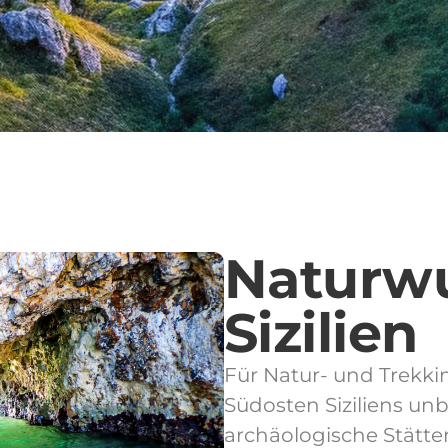
Naturwu
Sizilien
Für Natur- und Trekki
Südosten Siziliens u
archäologische Stätten