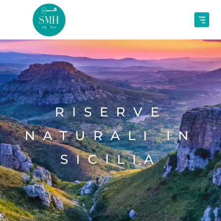
RISERVE
NATURALI IN
SICILIA