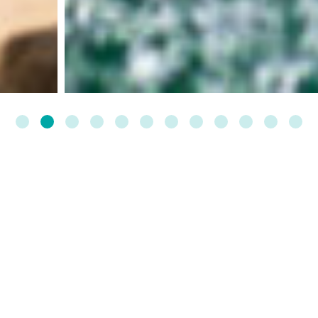
Percorsi da esplorare
Noto Antica
Sul monte Alveria sorge il sito dell’antica
Netum
: un’area
archeologica immersa nella natura, ricca di resti